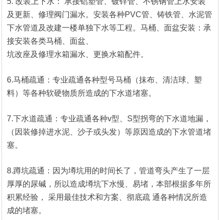
5. 改装上下水： 承接铝塑管、镀锌管、不锈钢管上水安装
及更新、修理阀门漏水。安装各种PVC管、铸铁管、水泥管
下水管道及改建一楼单独下水等工程。马桶、面盆安装：承
接安装各类马桶、面盆、
坑改座及修理水箱漏水、更换水箱配件。
6.马桶疏通：专业疏通各种型号马桶（抹布、清洁球、塑
料）等各种软硬物质所造成的下水道堵塞。
7.下水道疏通：专业疏通各种v型、S型拐弯的下水道地漏，
（因装修掉进水泥、沙子或头发）等原因造成的下水管道堵
塞。
8.蹲坑疏通：因为墫坑用的时间长了，管道弯头产生了一层
厚厚的尿碱，所以造成墫坑下水慢、易堵，本部根据多年所
积累经验， 采用最佳技术和方案、彻底疏 通各种情况所造
成的堵塞。