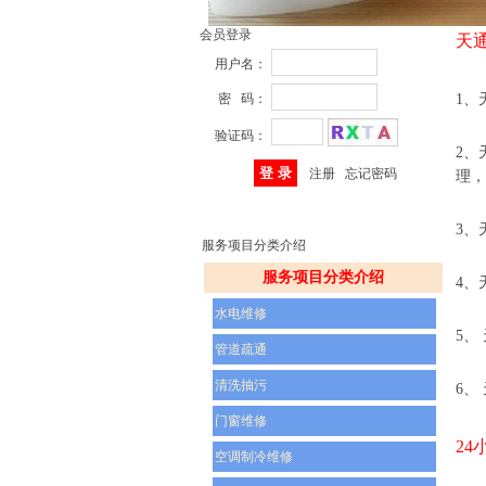
天通
会员登录
天
用户名：
密 码：
1、
验证码：
2、
注册
忘记密码
理，
3、
服务项目分类介绍
服务项目分类介绍
4、
水电维修
5、
管道疏通
清洗抽污
6、
门窗维修
24
空调制冷维修