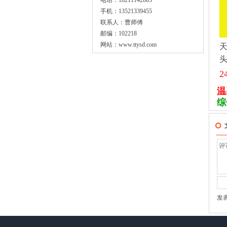
电话：18211142803
手机：13521339455
联系人：曹师傅
邮编：102218
网站：
www.ttysd.com
2
温
综
发