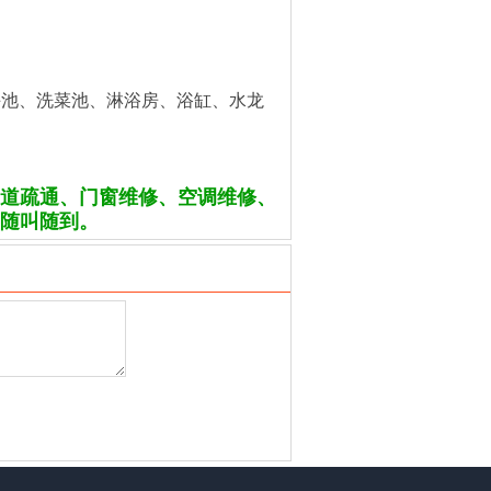
手池、洗菜池、淋浴房、浴缸、水龙
。
道疏通、门窗维修、空调维修、
随叫随到。